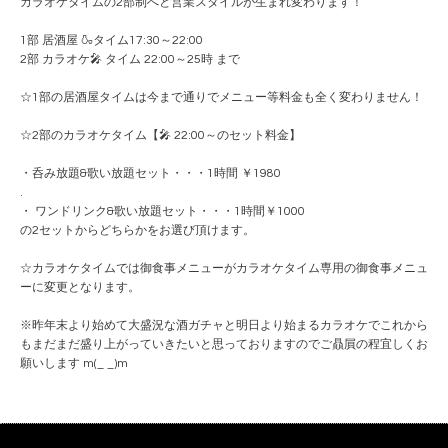
カラオケタイムの2部制へと営業スタイルが生まれ変わります！
1部 居酒屋 🍶タイム17:30～22:00
2部 カラオケ🎤 タイム 22:00～25時 まで
☆1部の居酒屋タイムは今まで通りでメニュー等料金も全く変わりません！
☆2部のカラオケタイム【🎤 22:00～のセット料金】
・呑み放題&歌い放題セット・・・1時間 ￥1980
.
・ ワンドリンク&歌い放題セット・・・1時間￥1000
の2セットからどちらかをお選び頂けます。
☆カラオケタイムでは御食事メニューがカラオケタイム専用の御食事メニュ
ーに変更となります。
※昨年末より始めて大盛況な酒ガチャと明日より始まるカラオケでこれから
もまだまだ盛り上がっていきたいと思っておりますのでご贔屓の程宜しくお
願いします m(_ _)m