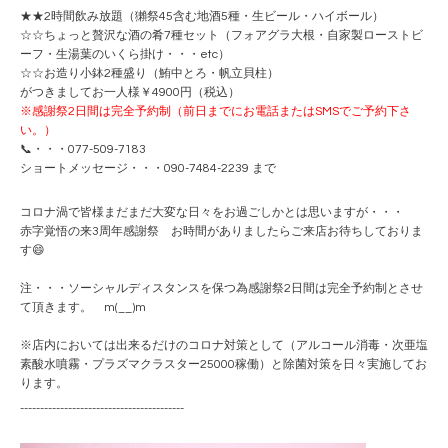
★★2時間飲み放題（獺祭45含む地酒5種・生ビール・ハイボール）
☆☆ちょっと贅沢な酒の肴7種セット（フォアグラ大根・自家製ローストビ
ーフ・生湯葉のいくら掛け・・・etc）
☆☆お造り小鉢2種盛り（鮪中とろ・帆立貝柱）
がつきましてお一人様￥4900円（税込）
※感謝祭2日間は完全予約制（前日までにお電話またはSMSでご予約下さ
い。）
📞・・・077-509-7183
ショートメッセージ・・・090-7484-2239 まで
コロナ渦で皆様まだまだ大変な日々をお過ごしかとは思いますが・・・
赤字覚悟の来3周年感謝祭 お時間がありましたらご来店お待ちしておりま
す😄
注・・・ソーシャルディスタンスを保つ為感謝祭2日間は完全予約制とさせ
て頂きます。 m(__)m
※店内においては出来るだけのコロナ対策として（アルコール消毒・次亜塩
素酸水噴霧・プラズマクラスター25000稼働）と除菌対策を日々実施してお
ります。
-----------------------------------------